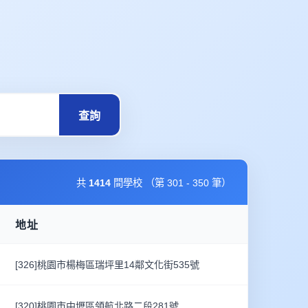
查詢
共
1414
間學校 （第 301 - 350 筆）
地址
[326]桃園市楊梅區瑞坪里14鄰文化街535號
[320]桃園市中壢區領航北路二段281號