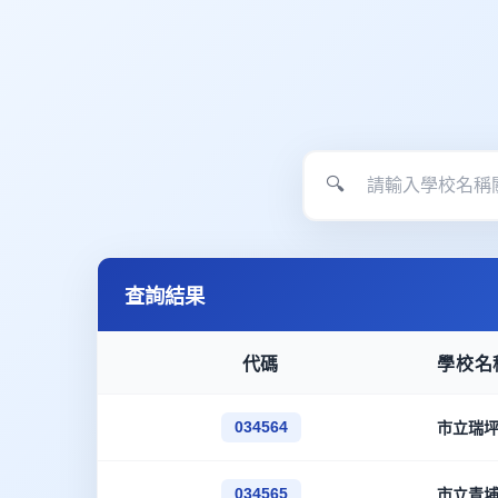
🔍
查詢結果
代碼
學校名
034564
市立瑞
034565
市立青