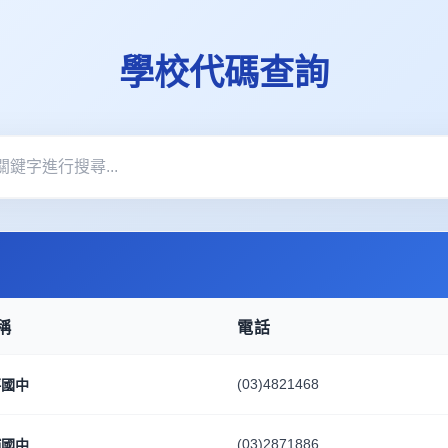
學校代碼查詢
稱
電話
(03)4821468
坪國中
(03)2871886
埔國中