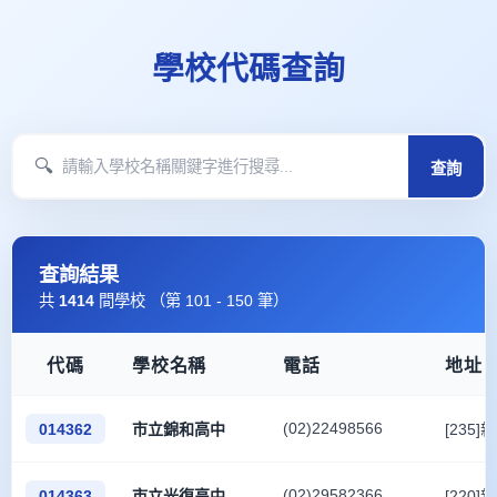
學校代碼查詢
🔍
查詢
查詢結果
共
1414
間學校 （第 101 - 150 筆）
代碼
學校名稱
電話
地址
(02)22498566
014362
市立錦和高中
[235
(02)29582366
014363
市立光復高中
[220